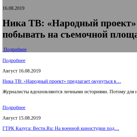
16.08.2019
Ника ТВ: «Народный проект» 
побывать на съемочной площ
Подробнее
Подробнее
Август 16.08.2019
Ника ТВ: «Народный проект» предлагает окунуться в…
Журналисты вдохновляются личными историями. Потому для н
Подробнее
Август 15.08.2019
ГТРК Калуга: Вести.Ru: На военной киностудии под…