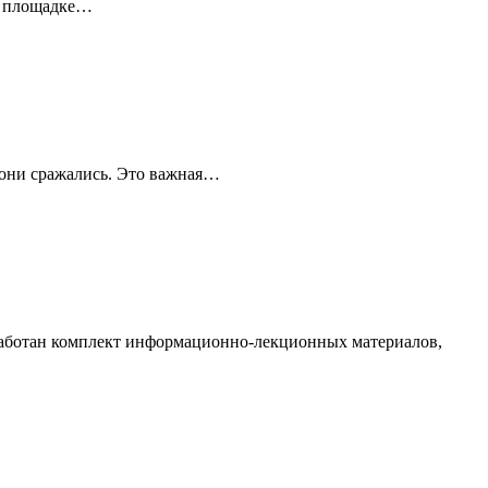
ой площадке…
 они сражались. Это важная…
работан комплект информационно-лекционных материалов,