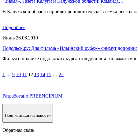
«Знамя». Газета Калуги и Калужской области: Команда…
В Калужской области пройдет дополнительная съемка несколь
Подробнее
Июнь 26.06.2019
Подольск.ру: Для фильма «Ильинский рубеж» снимут дополн
Фильм о подвиге подольских курсантов дополнят новыми эмо
1
…
9
10
11
12
13
14
15
…
22
Разработано PREENCIPIUM
Подписаться на новости
Обратная связь