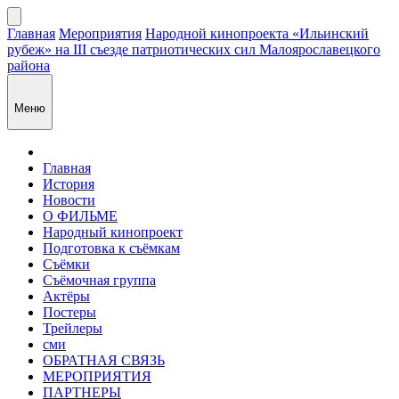
Главная
Мероприятия
Народной кинопроекта «Ильинский
рубеж» на III съезде патриотических сил Малоярославецкого
района
Меню
Главная
История
Новости
О ФИЛЬМЕ
Народный кинопроект
Подготовка к съёмкам
Съёмки
Съёмочная группа
Актёры
Постеры
Трейлеры
сми
ОБРАТНАЯ СВЯЗЬ
МЕРОПРИЯТИЯ
ПАРТНЕРЫ