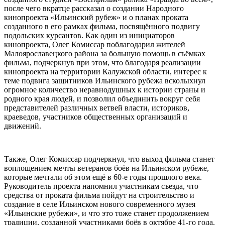
после чего вкратце рассказал о создании Народного
кинопроекта «Ильинский рубеж» и о планах проката
созданного в его рамках фильма, посвящённого подвигу
подольских курсантов. Как один из инициаторов
кинопроекта, Олег Комиссар поблагодарил жителей
Малоярославецкого района за большую помощь в съёмках
фильма, подчеркнув при этом, что благодаря реализации
кинопроекта на территории Калужской области, интерес к
теме подвига защитников Ильинского рубежа всколыхнул
огромное количество неравнодушных к истории страны и
родного края людей, и позволил объединить вокруг себя
представителей различных ветвей власти, историков,
краеведов, участников общественных организаций и
движений.
Также, Олег Комиссар подчеркнул, что выход фильма станет
воплощением мечты ветеранов боёв на Ильинском рубеже,
которые мечтали об этом ещё в 60-е годы прошлого века.
Руководитель проекта напомнил участникам съезда, что
средства от проката фильма пойдут на строительство и
создание в селе Ильинском нового современного музея
«Ильинские рубежи», и что это тоже станет продолжением
традиции, созданной участниками боёв в октябре 41-го года.